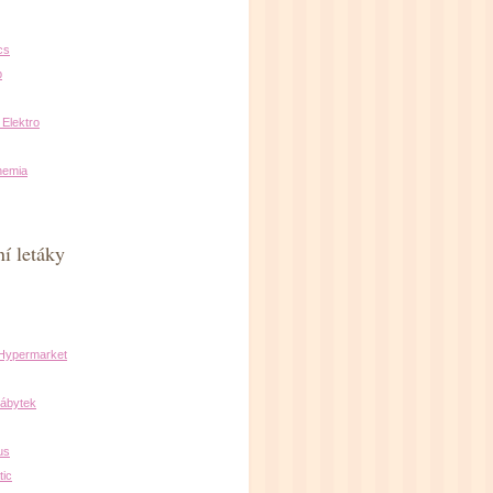
cs
b
 Elektro
hemia
í letáky
 Hypermarket
ábytek
us
ic