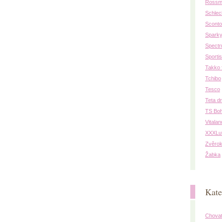
Rossm
Schlec
Sconto
Spark
Spectr
Sporti
Takko 
Tchibo
Tesco
Teta d
TS Bo
Vitalan
XXXLu
Zvěrok
Žabka
Kate
Chovat