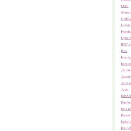
Frital
Gigasp
Globu
Hervis
Hornb
Hyper
IDEA n
Ikea
Inters
Intersp
Jamall
Jasmín
Jena n
Jysk
Kanzel
Kaufla
Kika n
Knižní 
Koberc
Koupe