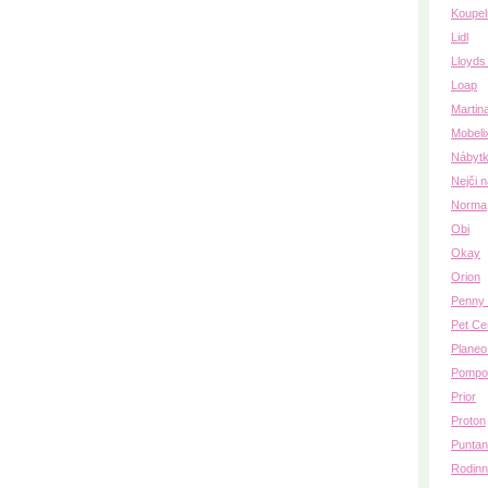
Koupel
Lidl
Lloyds
Loap
Martin
Mobeli
Nábytk
Nejči 
Norma
Obi
Okay
Orion
Penny 
Pet Ce
Planeo
Pompo
Prior
Proton
Puntan
Rodinn