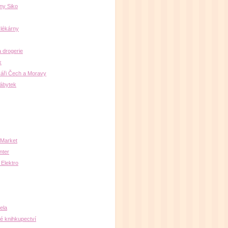
ny Siko
 lékárny
a drogerie
x
áři Čech a Moravy
nábytek
Market
nter
 Elektro
ela
é knihkupectví