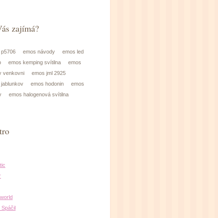
ás zajímá?
 p5706
emos návody
emos led
b
emos kemping svítilna
emos
 venkovni
emos jml 2925
jablunkov
emos hodonin
emos
v
emos halogenová svítilna
tro
ic
r
oworld
 Spáčil