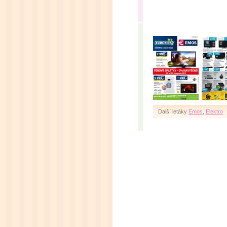
Další letáky
Emos
,
Elektro