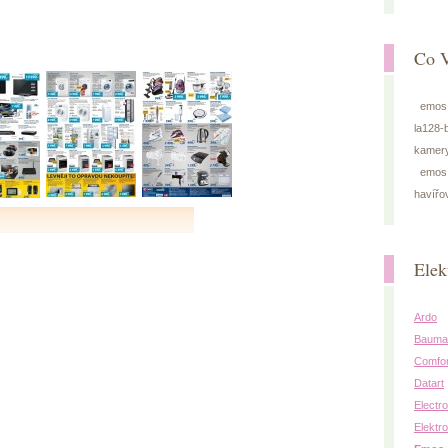
Co V
emos
la128-
kamery
emos 
havířo
Elek
Ardo
Baumat
Comfo
Datart
Electr
Elektro