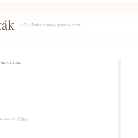
ták
{ akční letáky a letáky hypermarketů }
s, který platí .
a Facebooku
Sdílet