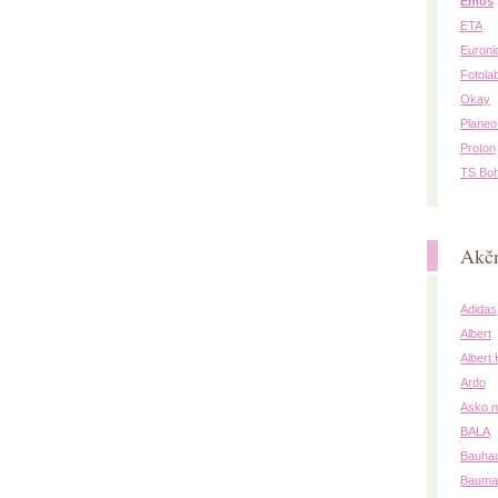
Emos
ETA
Euroni
Fotola
Okay
Planeo
Proton
TS Bo
Akčn
Adidas
Albert
Albert
Ardo
Asko n
BALA
Bauha
Baumat