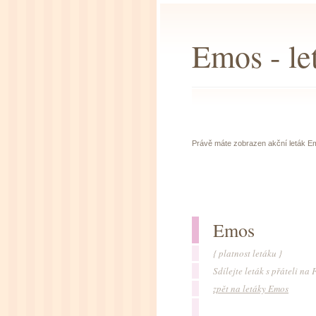
Emos - le
Právě máte zobrazen akční leták Emo
Emos
{ platnost letáku }
Sdílejte leták s přáteli n
zpět na letáky Emos