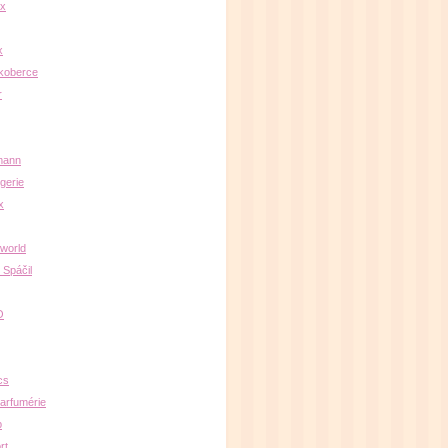
x
x
koberce
r
mann
gerie
x
oworld
 Spáčil
O
cs
arfumérie
b
rt