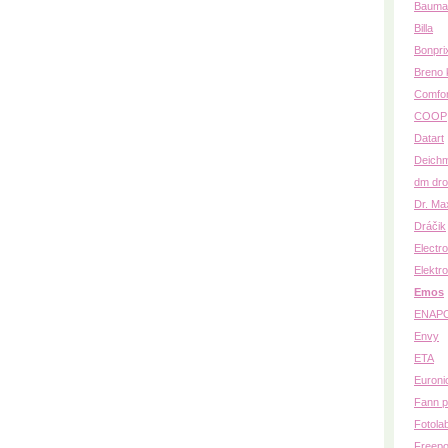
Bauma
Billa
Bonpri
Breno 
Comfo
COOP
Datart
Deich
dm dro
Dr. Ma
Dráčik
Electr
Elektro
Emos
ENAP
Envy
ETA
Euroni
Fann p
Fotola
Freepo