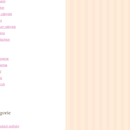
ann
ker
 nábytek
ys
um nábytek
simo
fashion
rogerie
hemia
d
tz
ruh
gorie
elské potřeby