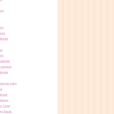
ort
s
ach
nova
ábytek
par
ort
 nábytek
 drogerie
ábytek
sberger knihy
nd
ábytek
klenoty
e Trend
lny Ravak